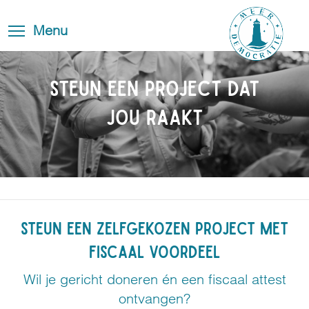
Overslaan
Blog
Toggle
en
Toggle menu visibility
Menu
FAQ
navigation
naar
de
Contact
inhoud
STEUN een project dat
gaan
jou raakt
STEUN EEN ZELFGEKOZEN PROJECT MET
FISCAAL VOORDEEL
Wil je gericht doneren én een fiscaal attest
ontvangen?