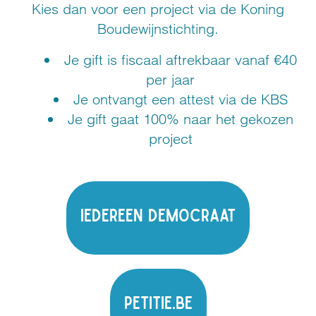
Kies dan voor een project via de Koning
Boudewijnstichting.
Je gift is fiscaal aftrekbaar vanaf €40
per jaar
Je ontvangt een attest via de KBS
Je gift gaat 100% naar het gekozen
project
https://www.meerdemocratie.be/iedereen-democraat-2
iedereen democraat
https://www.meerdemocratie.be/node/2862
Petitie.be