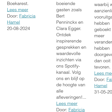
boeiende
Boekarest.
waarbij 
gasten zoals
Lees meer
aanzienli
Bert
Door:
Fabricia
vooruitg
Penninckx en
Hamel
hebben
Clara Egger.
20-08-2024
geboekt
Ontdek
meer
inspirerende
verande
gesprekken en
hebben
waardevolle
doorgev
inzichten via
dan ooit
ons Spotify-
tevoren.
kanaal. Volg
Lees me
ons en blijf op
Door:
Fa
de hoogte van
Hamel
alle
31-05-2
afleveringen!...
Lees meer
Door:
Fabricia