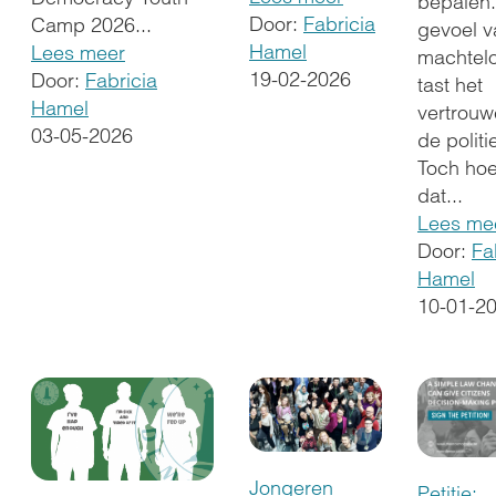
bepalen.
Door:
Fabricia
Camp 2026...
gevoel v
Hamel
Lees meer
machtel
19-02-2026
Door:
Fabricia
tast het
Hamel
vertrouw
03-05-2026
de politi
Toch hoe
dat...
Lees me
Door:
Fa
Hamel
10-01-2
Jongeren
Petitie: