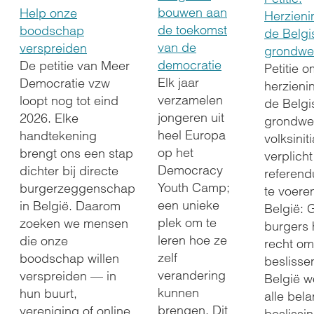
bouwen aan
Help onze
Herzieni
de toekomst
boodschap
de Belgi
van de
verspreiden
grondwe
democratie
De petitie van Meer
Petitie 
Elk jaar
Democratie vzw
herzieni
verzamelen
loopt nog tot eind
de Belgi
jongeren uit
2026. Elke
grondwe
heel Europa
handtekening
volksiniti
op het
brengt ons een stap
verplicht
Democracy
dichter bij directe
referend
Youth Camp;
burgerzeggenschap
te voeren
een unieke
in België. Daarom
België: 
plek om te
zoeken we mensen
burgers 
leren hoe ze
die onze
recht om 
zelf
boodschap willen
beslissen
verandering
verspreiden — in
België 
kunnen
hun buurt,
alle bela
brengen. Dit
vereniging of online
beslissi