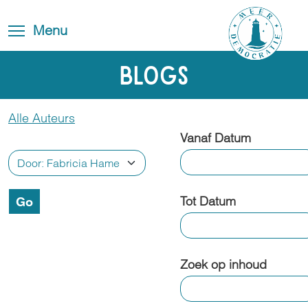
Skip
Blog
Toggle
to
Toggle menu visibility
Menu
FAQ
navigation
main
content
Contact
Blogs
Alle Auteurs
Vanaf Datum
Tot Datum
Zoek op inhoud