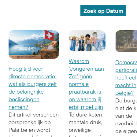
Waarom
Democrat
'Jongeren aan
Hoog tijd voor
particrat
Zet' géén
directe democratie:
heeft ec
normale
wat als burgers zelf
macht in
praatbarak is -
de belangrijke
België?
en waarom jij
beslissingen
De burge
erbij moet zijn
nemen?
niet de k
Te dure koten,
Dit artikel verscheen
van de
mentale druk,
oorspronkelijk op
overheid
onveilige
Pala.be en wordt
de eigen