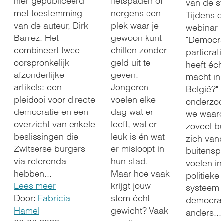
fietspaden of
hier gepubliceerd
van de s
nergens een
met toestemming
Tijdens 
plek waar je
van de auteur, Dirk
webinar
gewoon kunt
Barrez. Het
"Democra
chillen zonder
combineert twee
particrat
geld uit te
oorspronkelijk
heeft éc
geven.
afzonderlijke
macht in
Jongeren
artikels: een
België?"
voelen elke
pleidooi voor directe
onderzo
dag wat er
democratie en een
we waa
leeft, wat er
overzicht van enkele
zoveel b
leuk is én wat
beslissingen die
zich va
er misloopt in
Zwitserse burgers
buitensp
hun stad.
via referenda
voelen in
Maar hoe vaak
hebben...
politieke
krijgt jouw
Lees meer
systeem
stem écht
Door:
Fabricia
democra
gewicht? Vaak
Hamel
anders...