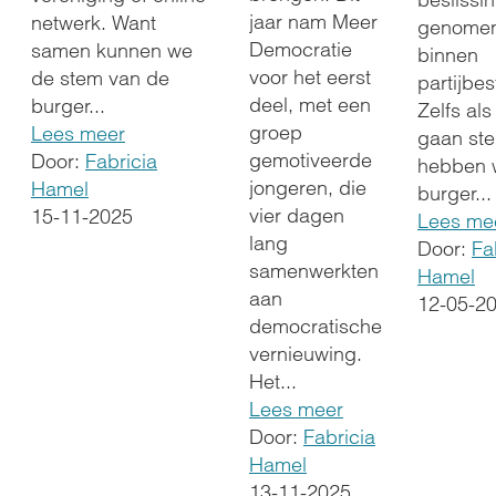
jaar nam Meer
netwerk. Want
genome
Democratie
samen kunnen we
binnen
voor het eerst
de stem van de
partijbes
deel, met een
burger...
Zelfs al
groep
Lees meer
gaan st
gemotiveerde
Door:
Fabricia
hebben 
jongeren, die
Hamel
burger...
vier dagen
15-11-2025
Lees me
lang
Door:
Fa
samenwerkten
Hamel
aan
12-05-2
democratische
vernieuwing.
Het...
Lees meer
Door:
Fabricia
Hamel
13-11-2025