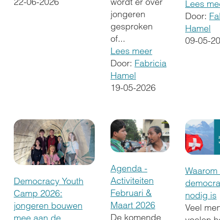
wordt er over
22-06-2026
Lees me
jongeren
Door:
Fa
gesproken
Hamel
of...
09-05-2
Lees meer
Door:
Fabricia
Hamel
19-05-2026
Agenda -
Waarom
Activiteiten
Democracy Youth
democra
Februari &
Camp 2026:
nodig is
Maart 2026
jongeren bouwen
Veel me
De komende
mee aan de
voelen h