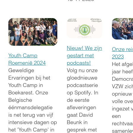
Nieuw! We zijn
Onze rei
gestart met
Youth Camp
2023
podcasts!
Roemenië 2024
Het afge
Volg nu onze
Geweldige
jaar hee
gloednieuwe
Ervaringen bij het
Democra
podcastserie
Youth Camp in
VZW zic
op Spotify. In
Boekarest. Onze
opnieuw
de eerste
Belgische
volle ov
afleveringen
éénmansdelegatie
ingezet 
gaat David
is net terug van vijf
een
Beunk in
intensieve dagen op
rechtvaa
gesprek met
het 'Youth Camp' in
samenle