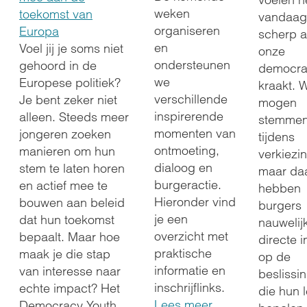
weken
toekomst van
vandaag
organiseren
Europa
scherp a
en
Voel jij je soms niet
onze
ondersteunen
gehoord in de
democra
we
Europese politiek?
kraakt. 
verschillende
Je bent zeker niet
mogen
inspirerende
alleen. Steeds meer
stemme
momenten van
jongeren zoeken
tijdens
ontmoeting,
manieren om hun
verkiezi
dialoog en
stem te laten horen
maar da
burgeractie.
en actief mee te
hebben
Hieronder vind
bouwen aan beleid
burgers
je een
dat hun toekomst
nauwelij
overzicht met
bepaalt. Maar hoe
directe 
praktische
maak je die stap
op de
informatie en
van interesse naar
beslissi
inschrijflinks.
echte impact? Het
die hun 
Lees meer
Democracy Youth