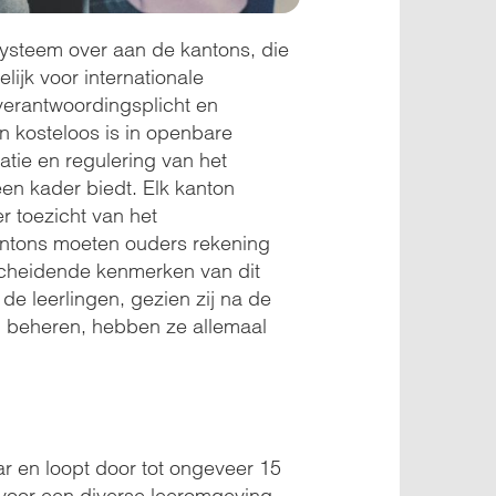
systeem over aan de kantons, die
ijk voor internationale
verantwoordingsplicht en
n kosteloos is in openbare
atie en regulering van het
en kader biedt. Elk kanton
er toezicht van het
kantons moeten ouders rekening
scheidende kenmerken van dit
e leerlingen, gezien zij na de
m beheren, hebben ze allemaal
aar en loopt door tot ongeveer 15
 voor een diverse leeromgeving