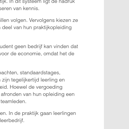
jk. In dit systeem ligt de nadruk
iseren van kennis.
illen volgen. Vervolgens kiezen ze
deel van hun praktijkopleiding
tudent geen bedrijf kan vinden dat
g voor de economie, omdat het de
bachten, standaardstages,
n tegelijkertijd leerling en
leid. Hoewel de vergoeding
et afronden van hun opleiding een
 teamleden.
n. In de praktijk gaan leerlingen
eerbedrijf.