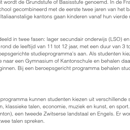
n, dit wordt de Grundstufe of Basisstufe genoemd. In de 
school gecombineerd met de eerste twee jaren van het 
 Italiaanstalige kantons gaan kinderen vanaf hun vierde 
deeld in twee fasen: lager secundair onderwijs (LSO) e
ond de leeftijd van 11 tot 12 jaar, met een duur van 3 tot
oepsgerichte studieprogramma's aan. Als studenten ki
 naar een Gymnasium of Kantonschule en behalen daar 
beginnen. Bij een beroepsgericht programma behalen st
programma kunnen studenten kiezen uit verschillende s
 klassieke talen, economie, muziek en kunst, en sport.
nton), een tweede Zwitserse landstaal en Engels. Er wo
twee talen spreken.