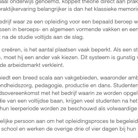
al onderwijs genoemd, koppelt theorie direct aan prakti
praktijkervaring belangrijker is dan het klassieke memor
edrijf waar ze een opleiding voor een bepaald beroep w
lessen in beroeps- en algemeen vormende vakken en een 
 na de studie voltijds aan de slag.
reëren, is het aantal plaatsen vaak beperkt. Als een s
, moet hij een ander vak kiezen. Dit systeem is gunsti
de arbeidsmarkt verkleint.
biedt een breed scala aan vakgebieden, waaronder am
ndheidszorg, pedagogie, productie en dans. Studenten zij
sovereenkomst met het bedrijf waarin ze worden opge
 die van een voltijdse baan, krijgen veel studenten na h
hun leerperiode worden ze beschouwd als volwaardige
lijke persoon aan om het opleidingsproces te begeleide
chool en werken de overige drie of vier dagen bij hun l