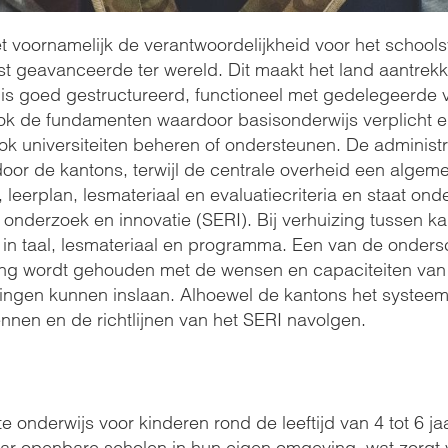
t voornamelijk de verantwoordelijkheid voor het school
geavanceerde ter wereld. Dit maakt het land aantrekkel
is goed gestructureerd, functioneel met gedelegeerde 
ook de fundamenten waardoor basisonderwijs verplicht e
k universiteiten beheren of ondersteunen. De administr
r de kantons, terwijl de centrale overheid een algeme
 leerplan, lesmateriaal en evaluatiecriteria en staat ond
, onderzoek en innovatie (SERI). Bij verhuizing tussen 
 in taal, lesmateriaal en programma. Een van de onder
ing wordt gehouden met de wensen en capaciteiten van d
htingen kunnen inslaan. Alhoewel de kantons het systee
nnen en de richtlijnen van het SERI navolgen.
te onderwijs voor kinderen rond de leeftijd van 4 tot 6 j
ar openbare scholen in hun eigen omgeving, wat zorgt