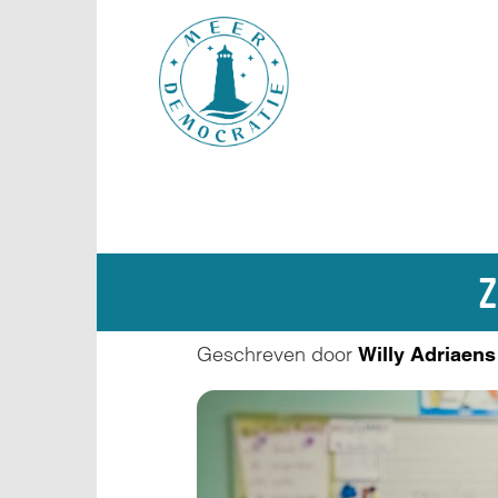
Overslaan
en
naar
de
inhoud
gaan
Z
Geschreven door
Willy Adriaens