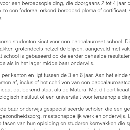
oor een beroepsopleiding, die doorgaans 2 tot 4 jaar d
 ze een federaal erkend beroepsdiploma of certificaat
n.
rse studenten kiest voor een baccalaureaat school. Dit 
vakken grotendeels hetzelfde blijven, aangevuld met va
t school is gebaseerd op de eerder behaalde resultaten
de als in het lager middelbaar onderwijs.
t per kanton en ligt tussen de 3 en 6 jaar. Aan het ein
en af, inclusief het schrijven van een baccalaureaats
ficaat dat bekend staat als de Matura. Met dit certifica
logisch instituut of een universiteit voor lerarenopleidi
iddelbaar onderwijs gespecialiseerde scholen die een ge
e gezondheidszorg, maatschappelijk werk en onderwijs. L
re fasen van hun opleiding en studeren kernvakken die s