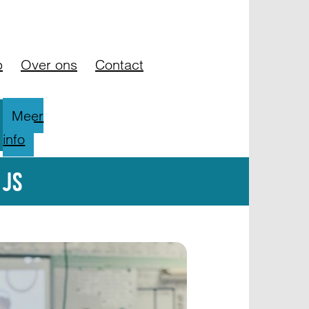
og
FAQ
Contact
p
Over ons
Contact
Meer
info
js