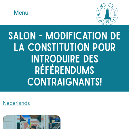
Aller
Blog
Toggle
au
Toggle menu visibility
Menu
FAQ
navigation
contenu
principal
Contact
Salon - Modification de
la Constitution pour
introduire des
référendums
contraignants!
Nederlands