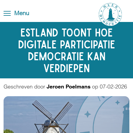
Skip
Blog
Toggle
to
Toggle menu visibility
Menu
FAQ
navigation
main
content
Contact
Estland toont hoe
digitale participatie
democratie kan
verdiepen
Geschreven door
op 07-02-2026
Jeroen Poelmans